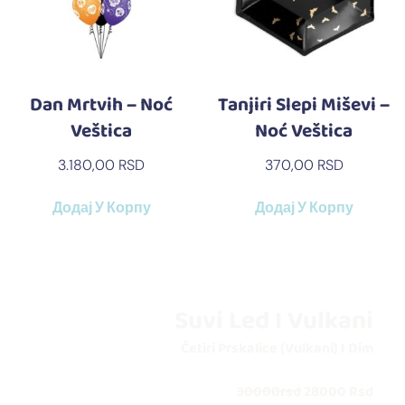
Dan Mrtvih – Noć
Tanjiri Slepi Miševi –
Veštica
Noć Veštica
3.180,00
RSD
370,00
RSD
Додај У Корпу
Додај У Корпу
Suvi Led I Vulkani
Četiri Prskalice (vulkani) I Dim
30000rsd
28000 Rsd