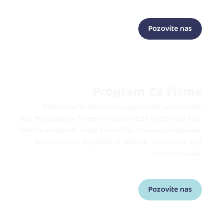
Pozovite nas
Program Za Firme
Tražite način da ostavite upečatljiv prvi utisak?
Naš
Program za firme
osmišljen je za kompanije koje
žele da unaprede svoje promocije, otvaranja objekata,
korporativne događaje ili jubileje – uz balone koji
oduševljavaju.
Pozovite nas