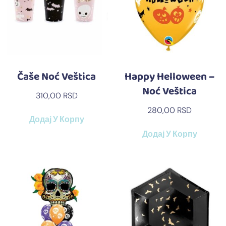
Čaše Noć Veštica
Happy Helloween –
Noć Veštica
310,00
RSD
280,00
RSD
Додај У Корпу
Додај У Корпу